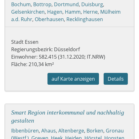
Bochum
,
Bottrop
,
Dortmund
,
Duisburg
,
Gelsenkirchen
,
Hagen
,
Hamm
,
Herne
,
Mülheim
a.d. Ruhr
,
Oberhausen
,
Recklinghausen
Stadt Essen
Regierungsbezirk: Düsseldorf
Einwohner: 582.415 (31.12.2020; IT.NRW)
Fläche:
210,34 km²
auf Karte anzeigen
Details
Smart Region interkommunal und nachhaltig
gestalten
Ibbenbüren
,
Ahaus
,
Altenberge
,
Borken
,
Gronau
(Westf.)
,
Greven
,
Heek
,
Heiden
,
Hörstel
,
Hopsten
,