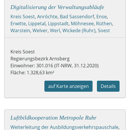
Digitalisierung der Verwaltungsabläufe
Kreis Soest
,
Anröchte
,
Bad Sassendorf
,
Ense
,
Erwitte
,
Lippetal
,
Lippstadt
,
Möhnesee
,
Rüthen
,
Warstein
,
Welver
,
Werl
,
Wickede (Ruhr)
,
Soest
Kreis Soest
Regierungsbezirk Arnsberg
Einwohner: 301.016 (IT-NRW, 31.12.2020)
Fläche: 1.328,63 km²
auf Karte anzeigen
Details
Luftbildkooperation Metropole Ruhr
Weiterleitung der Ausbildungsverkehrspauschale
,