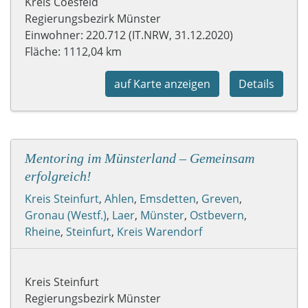
Kreis Coesfeld
Regierungsbezirk Münster
Einwohner: 220.712 (IT.NRW, 31.12.2020)
Fläche: 1112,04 km
auf Karte anzeigen
Details
Mentoring im Münsterland – Gemeinsam
erfolgreich!
Kreis Steinfurt
,
Ahlen
,
Emsdetten
,
Greven
,
Gronau (Westf.)
,
Laer
,
Münster
,
Ostbevern
,
Rheine
,
Steinfurt
,
Kreis Warendorf
Kreis Steinfurt
Regierungsbezirk Münster