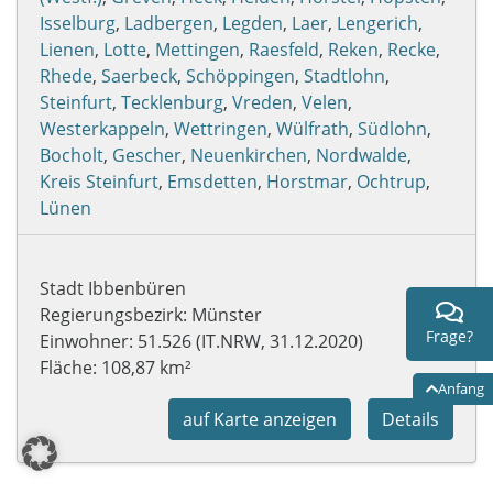
Isselburg
,
Ladbergen
,
Legden
,
Laer
,
Lengerich
,
Lienen
,
Lotte
,
Mettingen
,
Raesfeld
,
Reken
,
Recke
,
Rhede
,
Saerbeck
,
Schöppingen
,
Stadtlohn
,
Steinfurt
,
Tecklenburg
,
Vreden
,
Velen
,
Westerkappeln
,
Wettringen
,
Wülfrath
,
Südlohn
,
Bocholt
,
Gescher
,
Neuenkirchen
,
Nordwalde
,
Kreis Steinfurt
,
Emsdetten
,
Horstmar
,
Ochtrup
,
Lünen
Stadt Ibbenbüren
Regierungsbezirk: Münster
Frage?
Einwohner: 51.526 (IT.NRW, 31.12.2020)
Fläche: 108,87 km²
Anfang
auf Karte anzeigen
Details