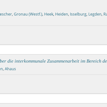
escher
,
Gronau (Westf.)
,
Heek
,
Heiden
,
Isselburg
,
Legden
,
R
 über die interkommunale Zusammenarbeit im Bereich d
en
,
Ahaus