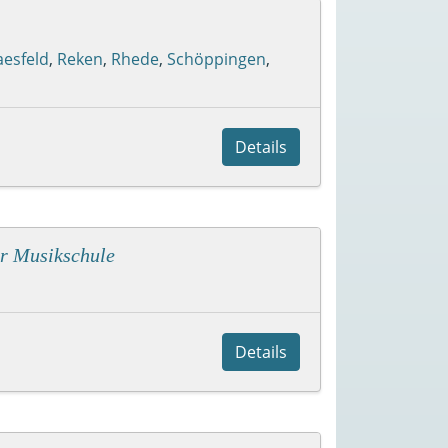
aesfeld
,
Reken
,
Rhede
,
Schöppingen
,
Details
er Musikschule
Details