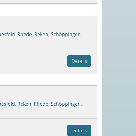
aesfeld
,
Rhede
,
Reken
,
Schöppingen
,
Details
aesfeld
,
Reken
,
Rhede
,
Schöppingen
,
Details