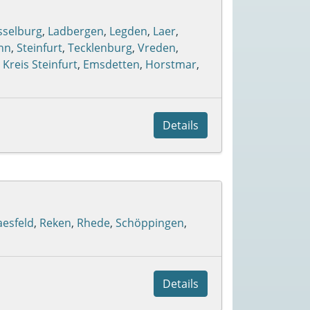
sselburg
,
Ladbergen
,
Legden
,
Laer
,
hn
,
Steinfurt
,
Tecklenburg
,
Vreden
,
,
Kreis Steinfurt
,
Emsdetten
,
Horstmar
,
Details
aesfeld
,
Reken
,
Rhede
,
Schöppingen
,
Details