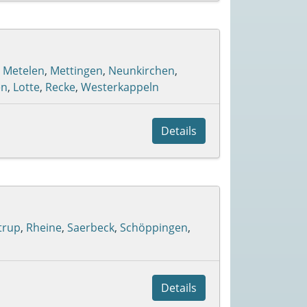
,
Metelen
,
Mettingen
,
Neunkirchen
,
en
,
Lotte
,
Recke
,
Westerkappeln
Details
trup
,
Rheine
,
Saerbeck
,
Schöppingen
,
Details