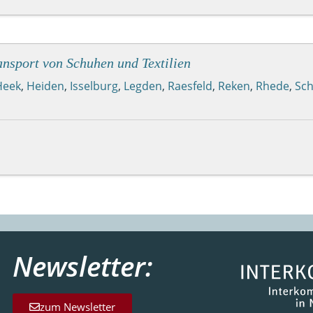
nsport von Schuhen und Textilien
Heek
,
Heiden
,
Isselburg
,
Legden
,
Raesfeld
,
Reken
,
Rhede
,
Sc
Newsletter:
zum Newsletter