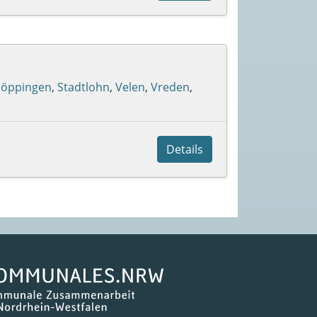
höppingen
,
Stadtlohn
,
Velen
,
Vreden
,
Details