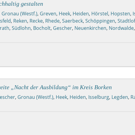
hhaltig gestalten
,
Gronau (Westf.)
,
Greven
,
Heek
,
Heiden
,
Hörstel
,
Hopsten
,
I
sfeld
,
Reken
,
Recke
,
Rhede
,
Saerbeck
,
Schöppingen
,
Stadtlo
rath
,
Südlohn
,
Bocholt
,
Gescher
,
Neuenkirchen
,
Nordwalde
weite „Nacht der Ausbildung“ im Kreis Borken
escher
,
Gronau (Westf.)
,
Heek
,
Heiden
,
Isselburg
,
Legden
,
R