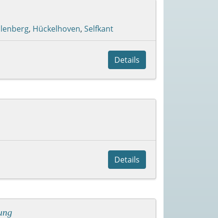
lenberg
,
Hückelhoven
,
Selfkant
Details
Details
ung