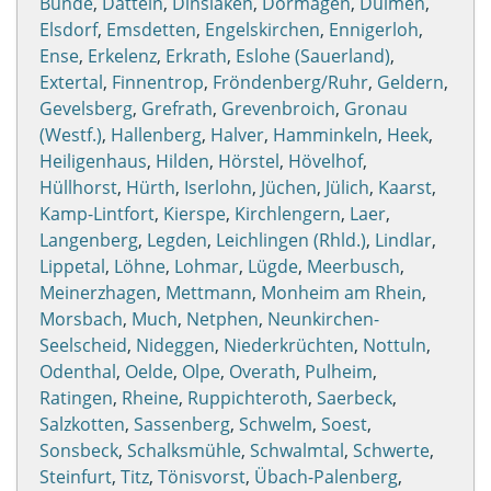
Bünde
,
Datteln
,
Dinslaken
,
Dormagen
,
Dülmen
,
Elsdorf
,
Emsdetten
,
Engelskirchen
,
Ennigerloh
,
Ense
,
Erkelenz
,
Erkrath
,
Eslohe (Sauerland)
,
Extertal
,
Finnentrop
,
Fröndenberg/Ruhr
,
Geldern
,
Gevelsberg
,
Grefrath
,
Grevenbroich
,
Gronau
(Westf.)
,
Hallenberg
,
Halver
,
Hamminkeln
,
Heek
,
Heiligenhaus
,
Hilden
,
Hörstel
,
Hövelhof
,
Hüllhorst
,
Hürth
,
Iserlohn
,
Jüchen
,
Jülich
,
Kaarst
,
Kamp-Lintfort
,
Kierspe
,
Kirchlengern
,
Laer
,
Langenberg
,
Legden
,
Leichlingen (Rhld.)
,
Lindlar
,
Lippetal
,
Löhne
,
Lohmar
,
Lügde
,
Meerbusch
,
Meinerzhagen
,
Mettmann
,
Monheim am Rhein
,
Morsbach
,
Much
,
Netphen
,
Neunkirchen-
Seelscheid
,
Nideggen
,
Niederkrüchten
,
Nottuln
,
Odenthal
,
Oelde
,
Olpe
,
Overath
,
Pulheim
,
Ratingen
,
Rheine
,
Ruppichteroth
,
Saerbeck
,
Salzkotten
,
Sassenberg
,
Schwelm
,
Soest
,
Sonsbeck
,
Schalksmühle
,
Schwalmtal
,
Schwerte
,
Steinfurt
,
Titz
,
Tönisvorst
,
Übach-Palenberg
,