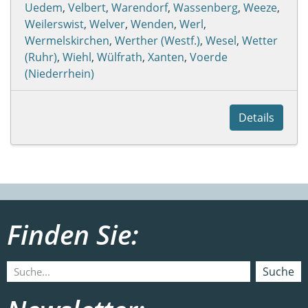
Uedem
,
Velbert
,
Warendorf
,
Wassenberg
,
Weeze
,
Weilerswist
,
Welver
,
Wenden
,
Werl
,
Wermelskirchen
,
Werther (Westf.)
,
Wesel
,
Wetter
(Ruhr)
,
Wiehl
,
Wülfrath
,
Xanten
,
Voerde
(Niederrhein)
Details
Finden Sie:
Suche