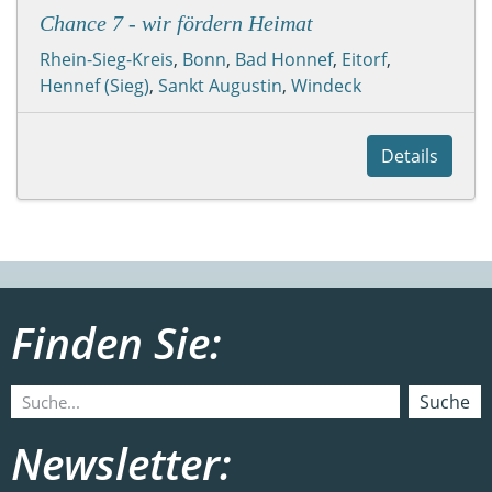
Chance 7 - wir fördern Heimat
Rhein-Sieg-Kreis
,
Bonn
,
Bad Honnef
,
Eitorf
,
Hennef (Sieg)
,
Sankt Augustin
,
Windeck
Details
Finden Sie:
Suche
Newsletter: