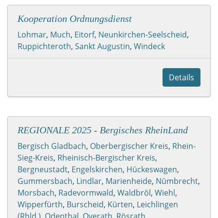
Kooperation Ordnungsdienst
Lohmar
,
Much
,
Eitorf
,
Neunkirchen-Seelscheid
,
Ruppichteroth
,
Sankt Augustin
,
Windeck
Details
REGIONALE 2025 - Bergisches RheinLand
Bergisch Gladbach
,
Oberbergischer Kreis
,
Rhein-
Sieg-Kreis
,
Rheinisch-Bergischer Kreis
,
Bergneustadt
,
Engelskirchen
,
Hückeswagen
,
Gummersbach
,
Lindlar
,
Marienheide
,
Nümbrecht
,
Morsbach
,
Radevormwald
,
Waldbröl
,
Wiehl
,
Wipperfürth
,
Burscheid
,
Kürten
,
Leichlingen
(Rhld.)
,
Odenthal
,
Overath
,
Rösrath
,