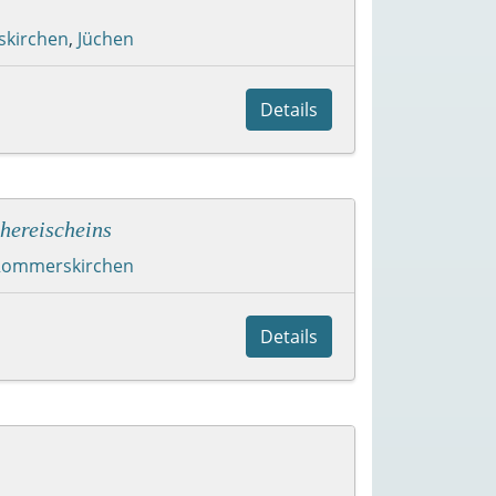
kirchen
,
Jüchen
Details
hereischeins
Rommerskirchen
Details