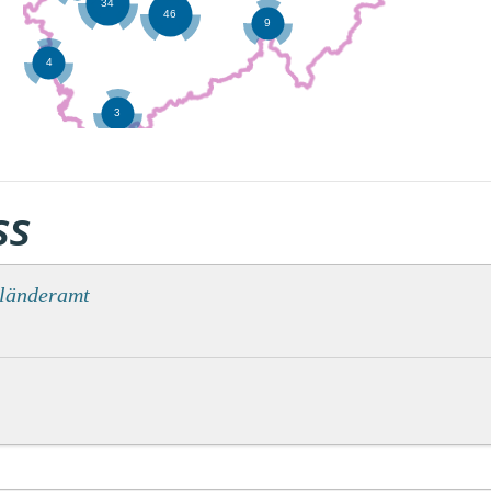
ss
sländeramt