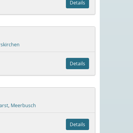
Details
skirchen
Details
arst
,
Meerbusch
Details