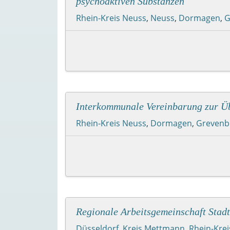
psychoaktiven Substanzen
Rhein-Kreis Neuss
,
Neuss
,
Dormagen
,
G
Interkommunale Vereinbarung zur Übe
Rhein-Kreis Neuss
,
Dormagen
,
Grevenb
Regionale Arbeitsgemeinschaft Stadt
Düsseldorf
,
Kreis Mettmann
,
Rhein-Kre