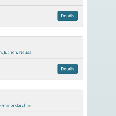
Details
n
,
Jüchen
,
Neuss
Details
Rommerskirchen