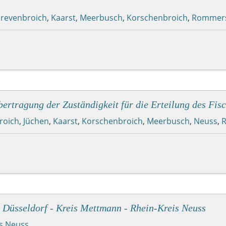
revenbroich
,
Kaarst
,
Meerbusch
,
Korschenbroich
,
Rommers
rtragung der Zuständigkeit für die Erteilung des Fisc
roich
,
Jüchen
,
Kaarst
,
Korschenbroich
,
Meerbusch
,
Neuss
,
 Düsseldorf - Kreis Mettmann - Rhein-Kreis Neuss
is Neuss