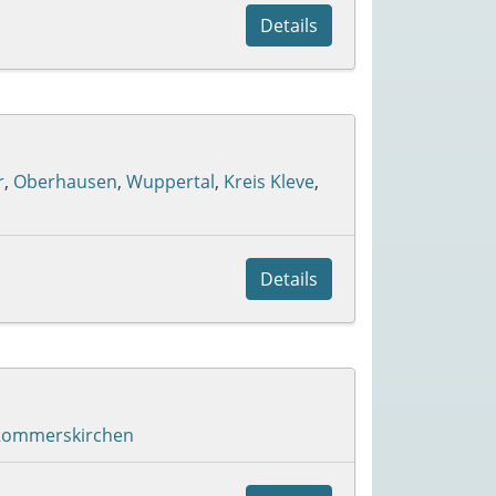
Details
r
,
Oberhausen
,
Wuppertal
,
Kreis Kleve
,
Details
Rommerskirchen