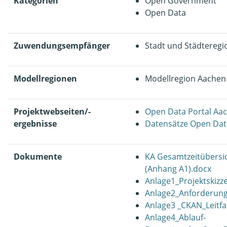
Kategorien
Open Government
Open Data
Zuwendungsempfänger
Stadt und Städtereg
Modellregionen
Modellregion Aachen
Projektwebseiten/-
Open Data Portal Aa
ergebnisse
Datensätze Open Dat
Dokumente
KA Gesamtzeitübersic
(Anhang A1).docx
Anlage1_Projektskizz
Anlage2_Anforderungs
Anlage3 _CKAN_Leitf
Anlage4_Ablauf-