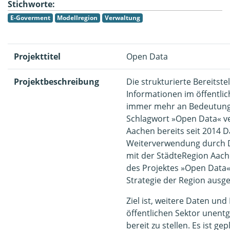
Stichworte:
E-Goverment
Modellregion
Verwaltung
Projekttitel
Open Data
Projektbeschreibung
Die strukturierte Bereitst
Informationen im öffentli
immer mehr an Bedeutung
Schlagwort »Open Data« ver
Aachen bereits seit 2014 D
Weiterverwendung durch 
mit der StädteRegion Aac
des Projektes »Open Data«
Strategie der Region ausg
Ziel ist, weitere Daten un
öffentlichen Sektor unentg
bereit zu stellen. Es ist g