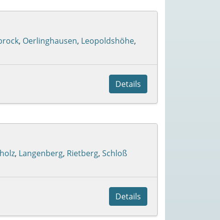
brock
,
Oerlinghausen
,
Leopoldshöhe
,
Details
holz
,
Langenberg
,
Rietberg
,
Schloß
Details