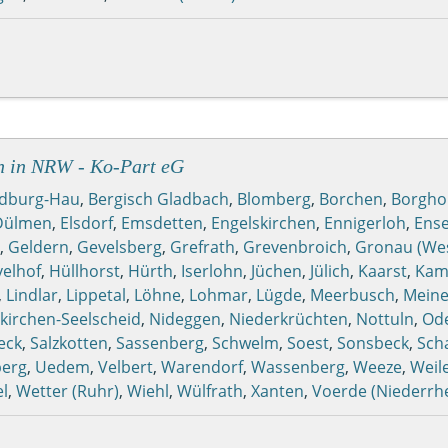
n in NRW - Ko-Part eG
dburg-Hau
,
Bergisch Gladbach
,
Blomberg
,
Borchen
,
Borgho
Dülmen
,
Elsdorf
,
Emsdetten
,
Engelskirchen
,
Ennigerloh
,
Ens
,
Geldern
,
Gevelsberg
,
Grefrath
,
Grevenbroich
,
Gronau (Wes
elhof
,
Hüllhorst
,
Hürth
,
Iserlohn
,
Jüchen
,
Jülich
,
Kaarst
,
Kamp
,
Lindlar
,
Lippetal
,
Löhne
,
Lohmar
,
Lügde
,
Meerbusch
,
Meine
kirchen-Seelscheid
,
Nideggen
,
Niederkrüchten
,
Nottuln
,
Od
eck
,
Salzkotten
,
Sassenberg
,
Schwelm
,
Soest
,
Sonsbeck
,
Sch
berg
,
Uedem
,
Velbert
,
Warendorf
,
Wassenberg
,
Weeze
,
Weil
l
,
Wetter (Ruhr)
,
Wiehl
,
Wülfrath
,
Xanten
,
Voerde (Niederrhe