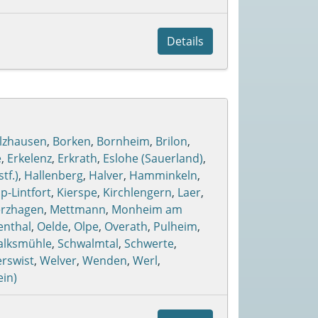
Details
lzhausen
,
Borken
,
Bornheim
,
Brilon
,
e
,
Erkelenz
,
Erkrath
,
Eslohe (Sauerland)
,
tf.)
,
Hallenberg
,
Halver
,
Hamminkeln
,
-Lintfort
,
Kierspe
,
Kirchlengern
,
Laer
,
rzhagen
,
Mettmann
,
Monheim am
enthal
,
Oelde
,
Olpe
,
Overath
,
Pulheim
,
alksmühle
,
Schwalmtal
,
Schwerte
,
erswist
,
Welver
,
Wenden
,
Werl
,
in)