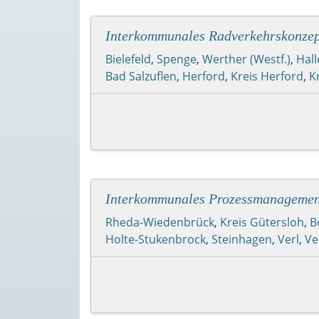
Interkommunales Radverkehrskonzept
Bielefeld
,
Spenge
,
Werther (Westf.)
,
Hall
Bad Salzuflen
,
Herford
,
Kreis Herford
,
K
Interkommunales Prozessmanagemen
Rheda-Wiedenbrück
,
Kreis Gütersloh
,
B
Holte-Stukenbrock
,
Steinhagen
,
Verl
,
Ve