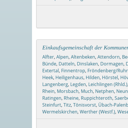
Einkaufsgemeinschaft der Kommune
Alfter
,
Alpen
,
Altenbeken
,
Attendorn
,
Be
Bünde
,
Datteln
,
Dinslaken
,
Dormagen
,
Extertal
,
Finnentrop
,
Fröndenberg/Ruhr
Heek
,
Heiligenhaus
,
Hilden
,
Hörstel
,
Höv
Langenberg
,
Legden
,
Leichlingen (Rhld.)
Rhein
,
Morsbach
,
Much
,
Netphen
,
Neun
Ratingen
,
Rheine
,
Ruppichteroth
,
Saerb
Steinfurt
,
Titz
,
Tönisvorst
,
Übach-Palen
Wermelskirchen
,
Werther (Westf.)
,
Wese