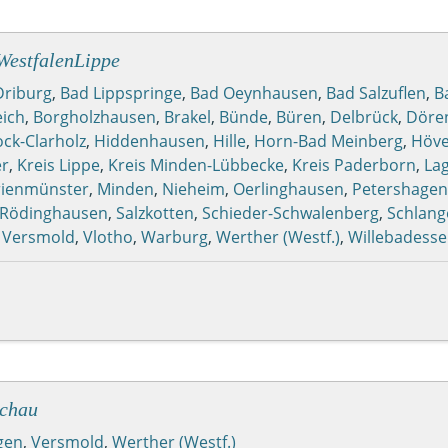
estfalenLippe
Driburg
,
Bad Lippspringe
,
Bad Oeynhausen
,
Bad Salzuflen
,
B
eich
,
Borgholzhausen
,
Brakel
,
Bünde
,
Büren
,
Delbrück
,
Döre
ck-Clarholz
,
Hiddenhausen
,
Hille
,
Horn-Bad Meinberg
,
Höve
er
,
Kreis Lippe
,
Kreis Minden-Lübbecke
,
Kreis Paderborn
,
La
ienmünster
,
Minden
,
Nieheim
,
Oerlinghausen
,
Petershagen
Rödinghausen
,
Salzkotten
,
Schieder-Schwalenberg
,
Schlang
,
Versmold
,
Vlotho
,
Warburg
,
Werther (Westf.)
,
Willebadess
schau
gen
,
Versmold
,
Werther (Westf.)