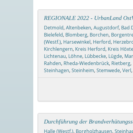
REGIONALE 2022 - UrbanLand OstW
Detmold
,
Altenbeken
,
Augustdorf
,
Bad 
Bielefeld
,
Blomberg
,
Borchen
,
Borgentr
(Westf.)
,
Harsewinkel
,
Herford
,
Herzebro
Kirchlengern
,
Kreis Herford
,
Kreis Höxt
Lichtenau
,
Löhne
,
Lübbecke
,
Lügde
,
Mar
Rahden
,
Rheda-Wiedenbrück
,
Rietberg
,
Steinhagen
,
Steinheim
,
Stemwede
,
Verl
Durchführung der Brandverhütungs
Halle (Westf.)
,
Borgholzhausen
,
Steinha