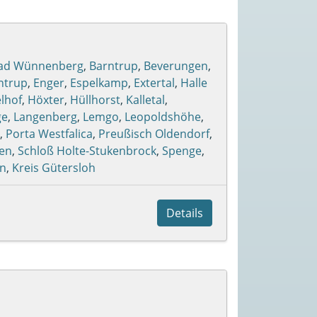
ad Wünnenberg
,
Barntrup
,
Beverungen
,
ntrup
,
Enger
,
Espelkamp
,
Extertal
,
Halle
lhof
,
Höxter
,
Hüllhorst
,
Kalletal
,
ge
,
Langenberg
,
Lemgo
,
Leopoldshöhe
,
,
Porta Westfalica
,
Preußisch Oldendorf
,
en
,
Schloß Holte-Stukenbrock
,
Spenge
,
en
,
Kreis Gütersloh
Details