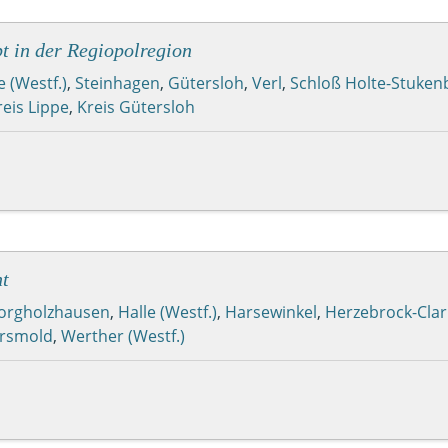
 in der Regiopolregion
e (Westf.)
,
Steinhagen
,
Gütersloh
,
Verl
,
Schloß Holte-Stuken
reis Lippe
,
Kreis Gütersloh
t
orgholzhausen
,
Halle (Westf.)
,
Harsewinkel
,
Herzebrock-Clar
rsmold
,
Werther (Westf.)