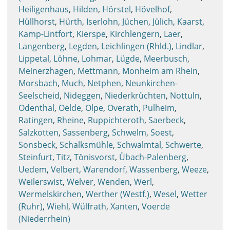
Heiligenhaus
,
Hilden
,
Hörstel
,
Hövelhof
,
Hüllhorst
,
Hürth
,
Iserlohn
,
Jüchen
,
Jülich
,
Kaarst
,
Kamp-Lintfort
,
Kierspe
,
Kirchlengern
,
Laer
,
Langenberg
,
Legden
,
Leichlingen (Rhld.)
,
Lindlar
,
Lippetal
,
Löhne
,
Lohmar
,
Lügde
,
Meerbusch
,
Meinerzhagen
,
Mettmann
,
Monheim am Rhein
,
Morsbach
,
Much
,
Netphen
,
Neunkirchen-
Seelscheid
,
Nideggen
,
Niederkrüchten
,
Nottuln
,
Odenthal
,
Oelde
,
Olpe
,
Overath
,
Pulheim
,
Ratingen
,
Rheine
,
Ruppichteroth
,
Saerbeck
,
Salzkotten
,
Sassenberg
,
Schwelm
,
Soest
,
Sonsbeck
,
Schalksmühle
,
Schwalmtal
,
Schwerte
,
Steinfurt
,
Titz
,
Tönisvorst
,
Übach-Palenberg
,
Uedem
,
Velbert
,
Warendorf
,
Wassenberg
,
Weeze
,
Weilerswist
,
Welver
,
Wenden
,
Werl
,
Wermelskirchen
,
Werther (Westf.)
,
Wesel
,
Wetter
(Ruhr)
,
Wiehl
,
Wülfrath
,
Xanten
,
Voerde
(Niederrhein)