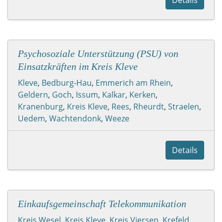
Psychosoziale Unterstützung (PSU) von
Einsatzkräften im Kreis Kleve
Kleve
,
Bedburg-Hau
,
Emmerich am Rhein
,
Geldern
,
Goch
,
Issum
,
Kalkar
,
Kerken
,
Kranenburg
,
Kreis Kleve
,
Rees
,
Rheurdt
,
Straelen
,
Uedem
,
Wachtendonk
,
Weeze
Details
Einkaufsgemeinschaft Telekommunikation
Kreis Wesel
,
Kreis Kleve
,
Kreis Viersen
,
Krefeld
,