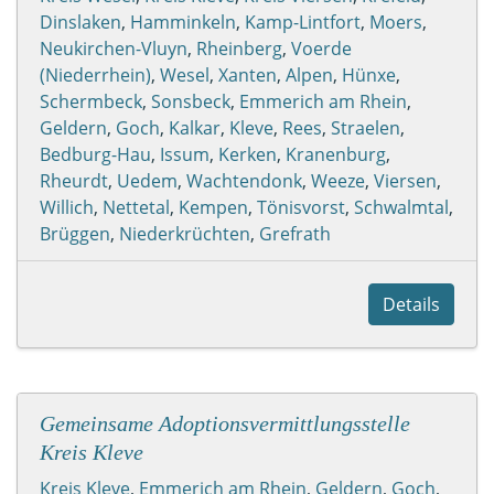
Dinslaken
,
Hamminkeln
,
Kamp-Lintfort
,
Moers
,
Neukirchen-Vluyn
,
Rheinberg
,
Voerde
(Niederrhein)
,
Wesel
,
Xanten
,
Alpen
,
Hünxe
,
Schermbeck
,
Sonsbeck
,
Emmerich am Rhein
,
Geldern
,
Goch
,
Kalkar
,
Kleve
,
Rees
,
Straelen
,
Bedburg-Hau
,
Issum
,
Kerken
,
Kranenburg
,
Rheurdt
,
Uedem
,
Wachtendonk
,
Weeze
,
Viersen
,
Willich
,
Nettetal
,
Kempen
,
Tönisvorst
,
Schwalmtal
,
Brüggen
,
Niederkrüchten
,
Grefrath
Details
Gemeinsame Adoptionsvermittlungsstelle
Kreis Kleve
Kreis Kleve
,
Emmerich am Rhein
,
Geldern
,
Goch
,