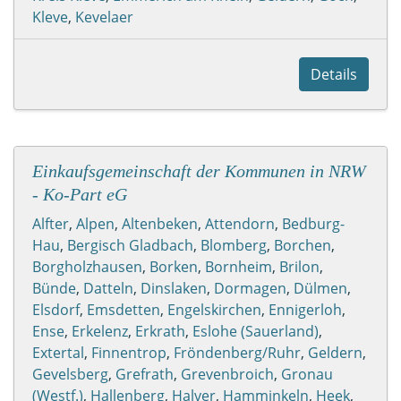
Kleve
,
Kevelaer
Details
Einkaufsgemeinschaft der Kommunen in NRW
- Ko-Part eG
Alfter
,
Alpen
,
Altenbeken
,
Attendorn
,
Bedburg-
Hau
,
Bergisch Gladbach
,
Blomberg
,
Borchen
,
Borgholzhausen
,
Borken
,
Bornheim
,
Brilon
,
Bünde
,
Datteln
,
Dinslaken
,
Dormagen
,
Dülmen
,
Elsdorf
,
Emsdetten
,
Engelskirchen
,
Ennigerloh
,
Ense
,
Erkelenz
,
Erkrath
,
Eslohe (Sauerland)
,
Extertal
,
Finnentrop
,
Fröndenberg/Ruhr
,
Geldern
,
Gevelsberg
,
Grefrath
,
Grevenbroich
,
Gronau
(Westf.)
,
Hallenberg
,
Halver
,
Hamminkeln
,
Heek
,