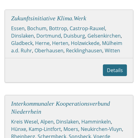
Zukunftsinitiative Klima.Werk
Essen
,
Bochum
,
Bottrop
,
Castrop-Rauxel
,
Dinslaken
,
Dortmund
,
Duisburg
,
Gelsenkirchen
,
Gladbeck
,
Herne
,
Herten
,
Holzwickede
,
Mülheim
a.d. Ruhr
,
Oberhausen
,
Recklinghausen
,
Witten
Details
Interkommunaler Kooperationsverbund
Niederrhein
Kreis Wesel
,
Alpen
,
Dinslaken
,
Hamminkeln
,
Hünxe
,
Kamp-Lintfort
,
Moers
,
Neukirchen-Vluyn
,
Rheinberg
,
Schermbeck
,
Sonsbeck
,
Voerde