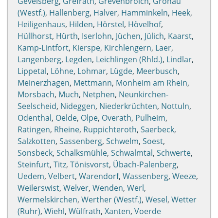
Gevelsberg
,
Grefrath
,
Grevenbroich
,
Gronau
(Westf.)
,
Hallenberg
,
Halver
,
Hamminkeln
,
Heek
,
Heiligenhaus
,
Hilden
,
Hörstel
,
Hövelhof
,
Hüllhorst
,
Hürth
,
Iserlohn
,
Jüchen
,
Jülich
,
Kaarst
,
Kamp-Lintfort
,
Kierspe
,
Kirchlengern
,
Laer
,
Langenberg
,
Legden
,
Leichlingen (Rhld.)
,
Lindlar
,
Lippetal
,
Löhne
,
Lohmar
,
Lügde
,
Meerbusch
,
Meinerzhagen
,
Mettmann
,
Monheim am Rhein
,
Morsbach
,
Much
,
Netphen
,
Neunkirchen-
Seelscheid
,
Nideggen
,
Niederkrüchten
,
Nottuln
,
Odenthal
,
Oelde
,
Olpe
,
Overath
,
Pulheim
,
Ratingen
,
Rheine
,
Ruppichteroth
,
Saerbeck
,
Salzkotten
,
Sassenberg
,
Schwelm
,
Soest
,
Sonsbeck
,
Schalksmühle
,
Schwalmtal
,
Schwerte
,
Steinfurt
,
Titz
,
Tönisvorst
,
Übach-Palenberg
,
Uedem
,
Velbert
,
Warendorf
,
Wassenberg
,
Weeze
,
Weilerswist
,
Welver
,
Wenden
,
Werl
,
Wermelskirchen
,
Werther (Westf.)
,
Wesel
,
Wetter
(Ruhr)
,
Wiehl
,
Wülfrath
,
Xanten
,
Voerde