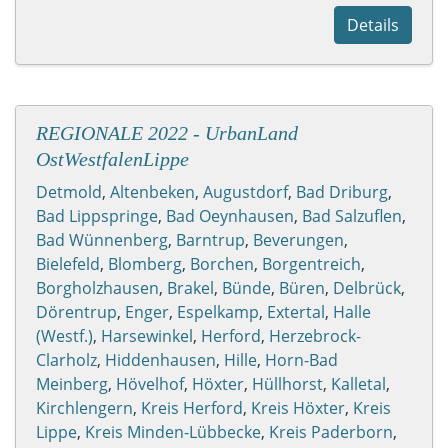
Details
REGIONALE 2022 - UrbanLand
OstWestfalenLippe
Detmold
,
Altenbeken
,
Augustdorf
,
Bad Driburg
,
Bad Lippspringe
,
Bad Oeynhausen
,
Bad Salzuflen
,
Bad Wünnenberg
,
Barntrup
,
Beverungen
,
Bielefeld
,
Blomberg
,
Borchen
,
Borgentreich
,
Borgholzhausen
,
Brakel
,
Bünde
,
Büren
,
Delbrück
,
Dörentrup
,
Enger
,
Espelkamp
,
Extertal
,
Halle
(Westf.)
,
Harsewinkel
,
Herford
,
Herzebrock-
Clarholz
,
Hiddenhausen
,
Hille
,
Horn-Bad
Meinberg
,
Hövelhof
,
Höxter
,
Hüllhorst
,
Kalletal
,
Kirchlengern
,
Kreis Herford
,
Kreis Höxter
,
Kreis
Lippe
,
Kreis Minden-Lübbecke
,
Kreis Paderborn
,