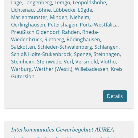
Lage
,
Langenberg
,
Lemgo
,
Leopoldshöhe
,
Lichtenau
,
Löhne
,
Lübbecke
,
Lügde
,
Marienmünster
,
Minden
,
Nieheim
,
Oerlinghausen
,
Petershagen
,
Porta Westfalica
,
Preußisch Oldendorf
,
Rahden
,
Rheda-
Wiedenbrück
,
Rietberg
,
Rödinghausen
,
Salzkotten
,
Schieder-Schwalenberg
,
Schlangen
,
Schloß Holte-Stukenbrock
,
Spenge
,
Steinhagen
,
Steinheim
,
Stemwede
,
Verl
,
Versmold
,
Vlotho
,
Warburg
,
Werther (Westf.)
,
Willebadessen
,
Kreis
Gütersloh
Details
Interkommunales Gewerbegebiet AUREA