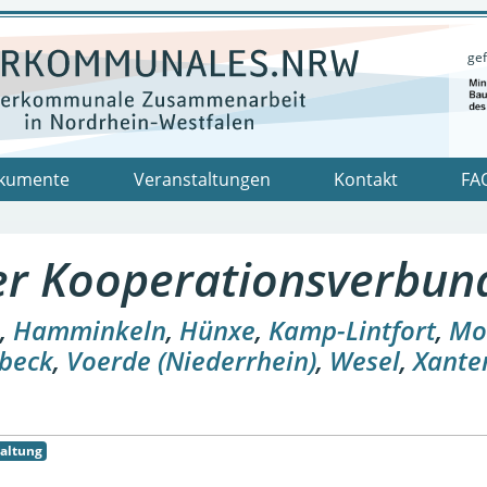
gef
kumente
Veranstaltungen
Kontakt
FA
r Kooperationsverbund
,
Hamminkeln
,
Hünxe
,
Kamp-Lintfort
,
Mo
beck
,
Voerde (Niederrhein)
,
Wesel
,
Xante
altung