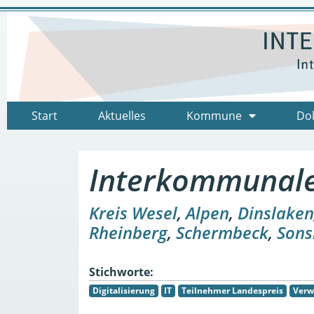
Start
Aktuelles
Kommune
Do
Interkommunale
Kreis Wesel
,
Alpen
,
Dinslaken
Rheinberg
,
Schermbeck
,
Sons
Stichworte:
Digitalisierung
IT
Teilnehmer Landespreis
Verw