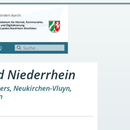
ördert durch:
Q
 Niederrhein
ers
,
Neukirchen-Vluyn
,
n