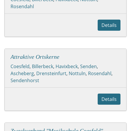
Rosendahl
Details
Attraktive Ortskerne
Coesfeld
,
Billerbeck
,
Havixbeck
,
Senden
,
Ascheberg
,
Drensteinfurt
,
Nottuln
,
Rosendahl
,
Sendenhorst
Details
Zweckverband "Musikschule Coesfeld"