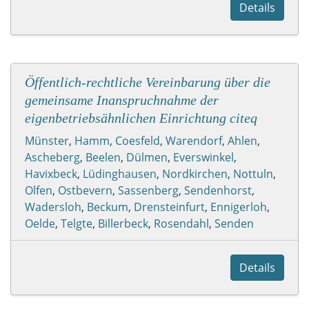
Details
Öffentlich-rechtliche Vereinbarung über die
gemeinsame Inanspruchnahme der
eigenbetriebsähnlichen Einrichtung citeq
Münster
,
Hamm
,
Coesfeld
,
Warendorf
,
Ahlen
,
Ascheberg
,
Beelen
,
Dülmen
,
Everswinkel
,
Havixbeck
,
Lüdinghausen
,
Nordkirchen
,
Nottuln
,
Olfen
,
Ostbevern
,
Sassenberg
,
Sendenhorst
,
Wadersloh
,
Beckum
,
Drensteinfurt
,
Ennigerloh
,
Oelde
,
Telgte
,
Billerbeck
,
Rosendahl
,
Senden
Details