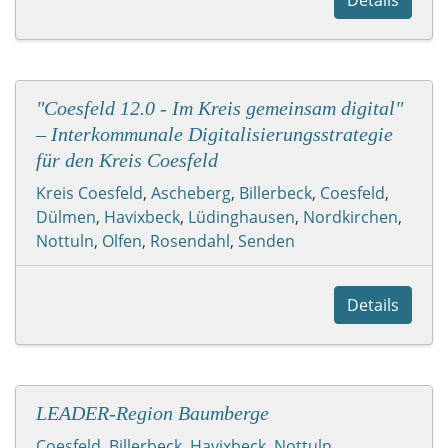
"Coesfeld 12.0 - Im Kreis gemeinsam digital"
– Interkommunale Digitalisierungsstrategie
für den Kreis Coesfeld
Kreis Coesfeld
,
Ascheberg
,
Billerbeck
,
Coesfeld
,
Dülmen
,
Havixbeck
,
Lüdinghausen
,
Nordkirchen
,
Nottuln
,
Olfen
,
Rosendahl
,
Senden
Details
LEADER-Region Baumberge
Coesfeld
,
Billerbeck
,
Havixbeck
,
Nottuln
,