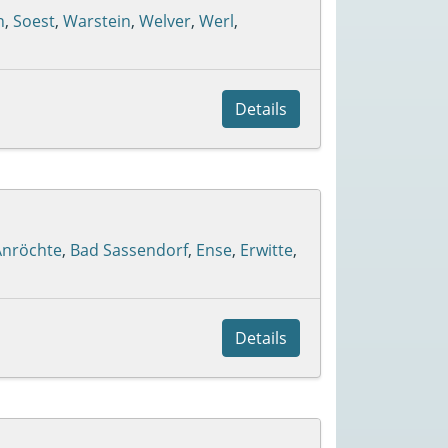
n
,
Soest
,
Warstein
,
Welver
,
Werl
,
Details
Anröchte
,
Bad Sassendorf
,
Ense
,
Erwitte
,
Details