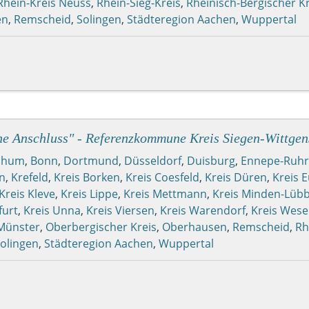
Rhein-Kreis Neuss
,
Rhein-Sieg-Kreis
,
Rheinisch-Bergischer Kr
en
,
Remscheid
,
Solingen
,
Städteregion Aachen
,
Wuppertal
ne Anschluss" - Referenzkommune Kreis Siegen-Wittgen
chum
,
Bonn
,
Dortmund
,
Düsseldorf
,
Duisburg
,
Ennepe-Ruhr
n
,
Krefeld
,
Kreis Borken
,
Kreis Coesfeld
,
Kreis Düren
,
Kreis 
Kreis Kleve
,
Kreis Lippe
,
Kreis Mettmann
,
Kreis Minden-Lüb
furt
,
Kreis Unna
,
Kreis Viersen
,
Kreis Warendorf
,
Kreis Wese
Münster
,
Oberbergischer Kreis
,
Oberhausen
,
Remscheid
,
Rh
olingen
,
Städteregion Aachen
,
Wuppertal