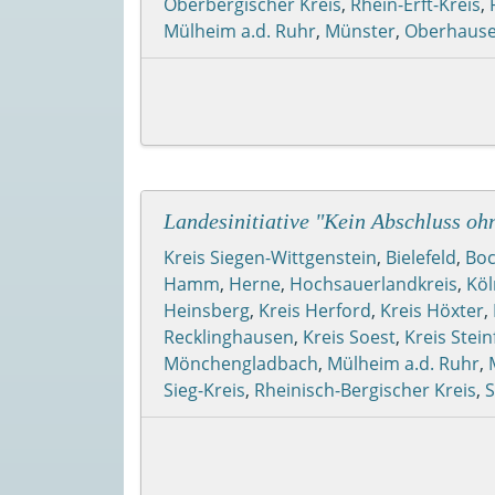
Oberbergischer Kreis
,
Rhein-Erft-Kreis
,
Mülheim a.d. Ruhr
,
Münster
,
Oberhaus
Landesinitiative "Kein Abschluss oh
Kreis Siegen-Wittgenstein
,
Bielefeld
,
Bo
Hamm
,
Herne
,
Hochsauerlandkreis
,
Köl
Heinsberg
,
Kreis Herford
,
Kreis Höxter
,
Recklinghausen
,
Kreis Soest
,
Kreis Stein
Mönchengladbach
,
Mülheim a.d. Ruhr
,
Sieg-Kreis
,
Rheinisch-Bergischer Kreis
,
S