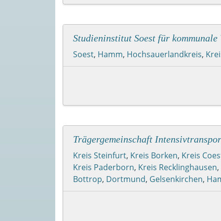
Studieninstitut Soest für kommunal
Soest
,
Hamm
,
Hochsauerlandkreis
,
Kre
Trägergemeinschaft Intensivtranspo
Kreis Steinfurt
,
Kreis Borken
,
Kreis Coes
Kreis Paderborn
,
Kreis Recklinghausen
,
Bottrop
,
Dortmund
,
Gelsenkirchen
,
Ha