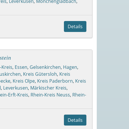
eis
,
Leverkusen
,
Mönchengladbach
,
Details
stein
-Kreis
,
Essen
,
Gelsenkirchen
,
Hagen
,
Euskirchen
,
Kreis Gütersloh
,
Kreis
becke
,
Kreis Olpe
,
Kreis Paderborn
,
Kreis
l
,
Leverkusen
,
Märkischer Kreis
,
ein-Erft-Kreis
,
Rhein-Kreis Neuss
,
Rhein-
Details