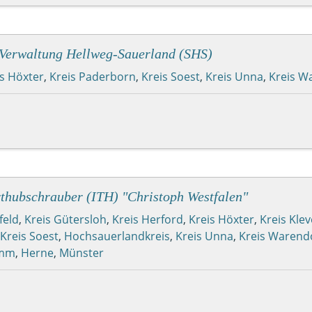
e Verwaltung Hellweg-Sauerland (SHS)
is Höxter
,
Kreis Paderborn
,
Kreis Soest
,
Kreis Unna
,
Kreis W
rthubschrauber (ITH) "Christoph Westfalen"
feld
,
Kreis Gütersloh
,
Kreis Herford
,
Kreis Höxter
,
Kreis Klev
Kreis Soest
,
Hochsauerlandkreis
,
Kreis Unna
,
Kreis Warend
mm
,
Herne
,
Münster