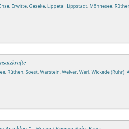
Ense
,
Erwitte
,
Geseke
,
Lippetal
,
Lippstadt
,
Möhnesee
,
Rüthe
nsatzkräfte
ee
,
Rüthen
,
Soest
,
Warstein
,
Welver
,
Werl
,
Wickede (Ruhr)
,
ne Anschluss" - Hagen / Ennepe-Ruhr-Kreis