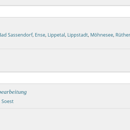
Bad Sassendorf
,
Ense
,
Lippetal
,
Lippstadt
,
Möhnesee
,
Rüthe
bearbeitung
,
Soest