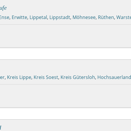
ufe
Ense
,
Erwitte
,
Lippetal
,
Lippstadt
,
Möhnesee
,
Rüthen
,
Warst
ter
,
Kreis Lippe
,
Kreis Soest
,
Kreis Gütersloh
,
Hochsauerland
H