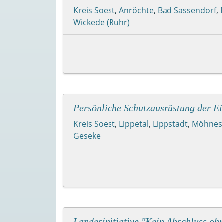
Kreis Soest
,
Anröchte
,
Bad Sassendorf
,
Wickede (Ruhr)
Persönliche Schutzausrüstung der Ei
Kreis Soest
,
Lippetal
,
Lippstadt
,
Möhnes
Geseke
Landesinitiative "Kein Abschluss oh