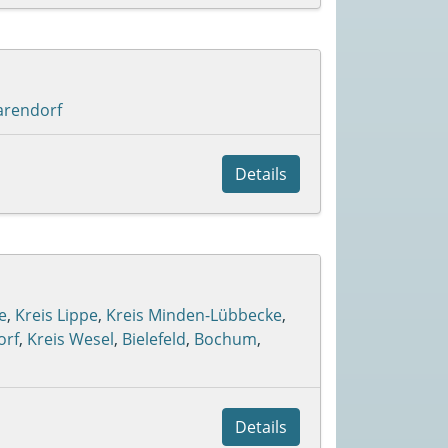
arendorf
Details
e
,
Kreis Lippe
,
Kreis Minden-Lübbecke
,
orf
,
Kreis Wesel
,
Bielefeld
,
Bochum
,
Details