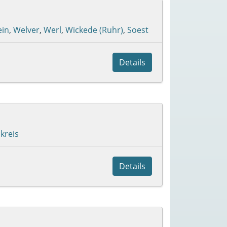
ein
,
Welver
,
Werl
,
Wickede (Ruhr)
,
Soest
Details
kreis
Details