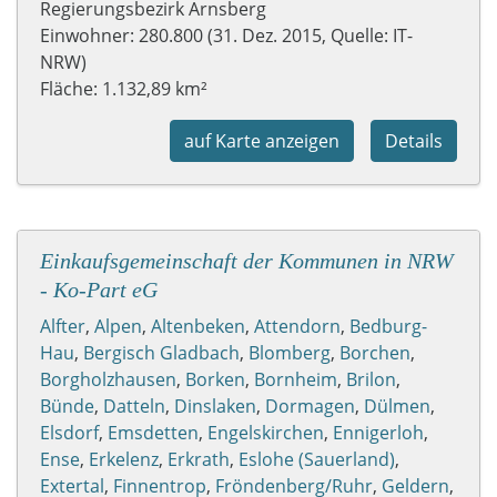
Regierungsbezirk Arnsberg
Einwohner: 280.800 (31. Dez. 2015, Quelle: IT-
NRW)
Fläche: 1.132,89 km²
auf Karte anzeigen
Details
Einkaufsgemeinschaft der Kommunen in NRW
- Ko-Part eG
Alfter
,
Alpen
,
Altenbeken
,
Attendorn
,
Bedburg-
Hau
,
Bergisch Gladbach
,
Blomberg
,
Borchen
,
Borgholzhausen
,
Borken
,
Bornheim
,
Brilon
,
Bünde
,
Datteln
,
Dinslaken
,
Dormagen
,
Dülmen
,
Elsdorf
,
Emsdetten
,
Engelskirchen
,
Ennigerloh
,
Ense
,
Erkelenz
,
Erkrath
,
Eslohe (Sauerland)
,
Extertal
,
Finnentrop
,
Fröndenberg/Ruhr
,
Geldern
,