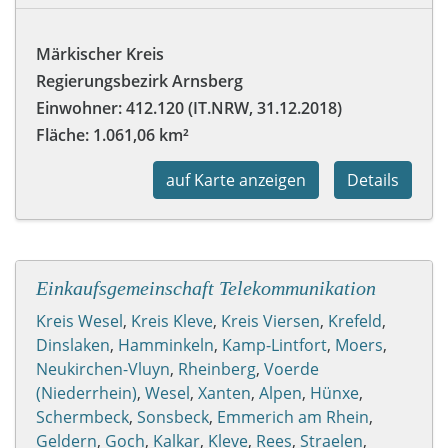
Märkischer Kreis
Regierungsbezirk Arnsberg
Einwohner: 412.120 (IT.NRW, 31.12.2018)
Fläche: 1.061,06 km²
auf Karte anzeigen
Details
Einkaufsgemeinschaft Telekommunikation
Kreis Wesel
,
Kreis Kleve
,
Kreis Viersen
,
Krefeld
,
Dinslaken
,
Hamminkeln
,
Kamp-Lintfort
,
Moers
,
Neukirchen-Vluyn
,
Rheinberg
,
Voerde
(Niederrhein)
,
Wesel
,
Xanten
,
Alpen
,
Hünxe
,
Schermbeck
,
Sonsbeck
,
Emmerich am Rhein
,
Geldern
,
Goch
,
Kalkar
,
Kleve
,
Rees
,
Straelen
,