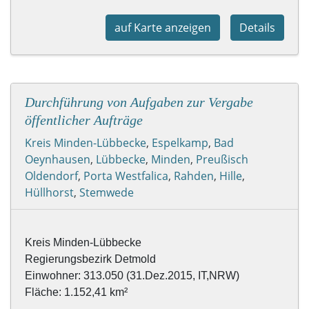
auf Karte anzeigen
Details
Durchführung von Aufgaben zur Vergabe
öffentlicher Aufträge
Kreis Minden-Lübbecke
,
Espelkamp
,
Bad
Oeynhausen
,
Lübbecke
,
Minden
,
Preußisch
Oldendorf
,
Porta Westfalica
,
Rahden
,
Hille
,
Hüllhorst
,
Stemwede
Fläche: 1.152,41 km² 