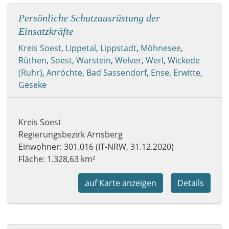
Persönliche Schutzausrüstung der
Einsatzkräfte
Kreis Soest
,
Lippetal
,
Lippstadt
,
Möhnesee
,
Rüthen
,
Soest
,
Warstein
,
Welver
,
Werl
,
Wickede
(Ruhr)
,
Anröchte
,
Bad Sassendorf
,
Ense
,
Erwitte
,
Geseke
Kreis Soest
Regierungsbezirk Arnsberg
Einwohner: 301.016 (IT-NRW, 31.12.2020)
Fläche: 1.328,63 km²
auf Karte anzeigen
Details