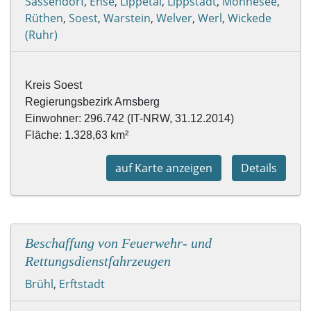
Sassendorf
,
Ense
,
Lippetal
,
Lippstadt
,
Möhnesee
,
Rüthen
,
Soest
,
Warstein
,
Welver
,
Werl
,
Wickede
(Ruhr)
Kreis Soest

Regierungsbezirk Arnsberg

Einwohner: 296.742 (IT-NRW, 31.12.2014)

Fläche: 1.328,63 km²
auf Karte anzeigen
Details
Beschaffung von Feuerwehr- und
Rettungsdienstfahrzeugen
Brühl
,
Erftstadt