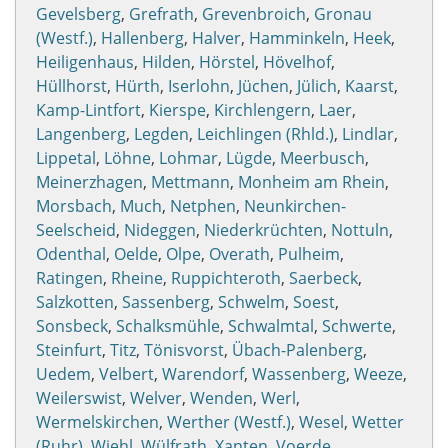
Gevelsberg
,
Grefrath
,
Grevenbroich
,
Gronau
(Westf.)
,
Hallenberg
,
Halver
,
Hamminkeln
,
Heek
,
Heiligenhaus
,
Hilden
,
Hörstel
,
Hövelhof
,
Hüllhorst
,
Hürth
,
Iserlohn
,
Jüchen
,
Jülich
,
Kaarst
,
Kamp-Lintfort
,
Kierspe
,
Kirchlengern
,
Laer
,
Langenberg
,
Legden
,
Leichlingen (Rhld.)
,
Lindlar
,
Lippetal
,
Löhne
,
Lohmar
,
Lügde
,
Meerbusch
,
Meinerzhagen
,
Mettmann
,
Monheim am Rhein
,
Morsbach
,
Much
,
Netphen
,
Neunkirchen-
Seelscheid
,
Nideggen
,
Niederkrüchten
,
Nottuln
,
Odenthal
,
Oelde
,
Olpe
,
Overath
,
Pulheim
,
Ratingen
,
Rheine
,
Ruppichteroth
,
Saerbeck
,
Salzkotten
,
Sassenberg
,
Schwelm
,
Soest
,
Sonsbeck
,
Schalksmühle
,
Schwalmtal
,
Schwerte
,
Steinfurt
,
Titz
,
Tönisvorst
,
Übach-Palenberg
,
Uedem
,
Velbert
,
Warendorf
,
Wassenberg
,
Weeze
,
Weilerswist
,
Welver
,
Wenden
,
Werl
,
Wermelskirchen
,
Werther (Westf.)
,
Wesel
,
Wetter
(Ruhr)
,
Wiehl
,
Wülfrath
,
Xanten
,
Voerde