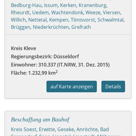
Bedburg-Hau
,
Issum
,
Kerken
,
Kranenburg
,
Rheurdt
,
Uedem
,
Wachtendonk
,
Weeze
,
Viersen
,
Willich
,
Nettetal
,
Kempen
,
Tönisvorst
,
Schwalmtal
,
Brüggen
,
Niederkrüchten
,
Grefrath
Kreis Kleve
Regierungsbezirk: Düsseldorf
Einwohner:
310.337 (IT.NRW, 31. Dez. 2015)
2
Fläche: 1.232,99 km
auf Karte anzeigen
Details
Beschaffung am Bauhof
Kreis Soest
,
Erwitte
,
Geseke
,
Anröchte
,
Bad