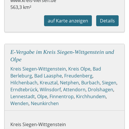
www.kreis-viersen.de
563,3 km²
auf Karte anzeigen
Details
E-Vergabe im Kreis Siegen-Wittgenstein und
Olpe
Kreis Siegen-Wittgenstein
,
Kreis Olpe
,
Bad
Berleburg
,
Bad Laasphe
,
Freudenberg
,
Hilchenbach
,
Kreuztal
,
Netphen
,
Burbach
,
Siegen
,
Erndtebrück
,
Wilnsdorf
,
Attendorn
,
Drolshagen
,
Lennestadt
,
Olpe
,
Finnentrop
,
Kirchhundem
,
Wenden
,
Neunkirchen
Kreis Siegen-Wittgenstein