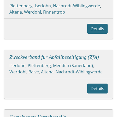
Plettenberg
,
Iserlohn
,
Nachrodt-Wiblingwerde
,
Altena
,
Werdohl
,
Finnentrop
Details
Zweckverband für Abfallbeseitigung (ZfA)
Iserlohn
,
Plettenberg
,
Menden (Sauerland)
,
Werdohl
,
Balve
,
Altena
,
Nachrodt-Wiblingwerde
Details
Gemeinsame Vergabestelle