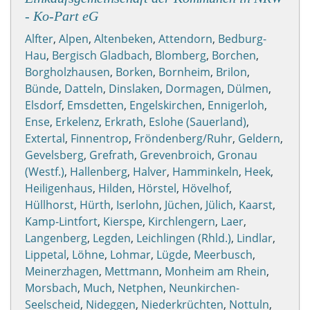
- Ko-Part eG
Alfter
,
Alpen
,
Altenbeken
,
Attendorn
,
Bedburg-
Hau
,
Bergisch Gladbach
,
Blomberg
,
Borchen
,
Borgholzhausen
,
Borken
,
Bornheim
,
Brilon
,
Bünde
,
Datteln
,
Dinslaken
,
Dormagen
,
Dülmen
,
Elsdorf
,
Emsdetten
,
Engelskirchen
,
Ennigerloh
,
Ense
,
Erkelenz
,
Erkrath
,
Eslohe (Sauerland)
,
Extertal
,
Finnentrop
,
Fröndenberg/Ruhr
,
Geldern
,
Gevelsberg
,
Grefrath
,
Grevenbroich
,
Gronau
(Westf.)
,
Hallenberg
,
Halver
,
Hamminkeln
,
Heek
,
Heiligenhaus
,
Hilden
,
Hörstel
,
Hövelhof
,
Hüllhorst
,
Hürth
,
Iserlohn
,
Jüchen
,
Jülich
,
Kaarst
,
Kamp-Lintfort
,
Kierspe
,
Kirchlengern
,
Laer
,
Langenberg
,
Legden
,
Leichlingen (Rhld.)
,
Lindlar
,
Lippetal
,
Löhne
,
Lohmar
,
Lügde
,
Meerbusch
,
Meinerzhagen
,
Mettmann
,
Monheim am Rhein
,
Morsbach
,
Much
,
Netphen
,
Neunkirchen-
Seelscheid
,
Nideggen
,
Niederkrüchten
,
Nottuln
,