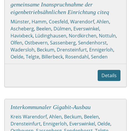
gemeinsame Inanspruchnahme der
eigenbetriebsähnlichen Einrichtung citeq
Münster
,
Hamm
,
Coesfeld
,
Warendorf
,
Ahlen
,
Ascheberg
,
Beelen
,
Dülmen
,
Everswinkel
,
Havixbeck
,
Lüdinghausen
,
Nordkirchen
,
Nottuln
,
Olfen
,
Ostbevern
,
Sassenberg
,
Sendenhorst
,
Wadersloh
,
Beckum
,
Drensteinfurt
,
Ennigerloh
,
Oelde
,
Telgte
,
Billerbeck
,
Rosendahl
,
Senden
Details
Interkommunaler Gigabit-Ausbau
Kreis Warendorf
,
Ahlen
,
Beckum
,
Beelen
,
Drensteinfurt
,
Ennigerloh
,
Everswinkel
,
Oelde
,
Ostbevern
,
Sassenberg
,
Sendenhorst
,
Telgte
,