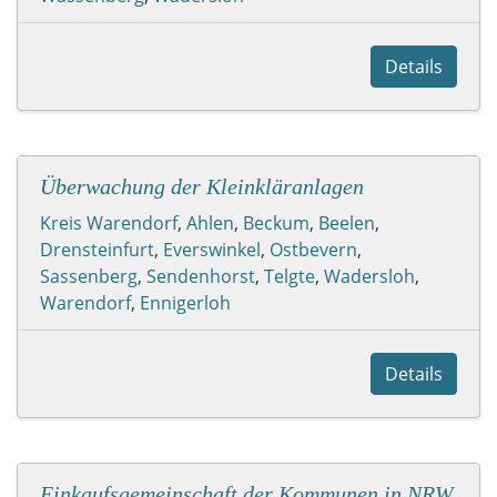
Details
Überwachung der Kleinkläranlagen
Kreis Warendorf
,
Ahlen
,
Beckum
,
Beelen
,
Drensteinfurt
,
Everswinkel
,
Ostbevern
,
Sassenberg
,
Sendenhorst
,
Telgte
,
Wadersloh
,
Warendorf
,
Ennigerloh
Details
Einkaufsgemeinschaft der Kommunen in NRW