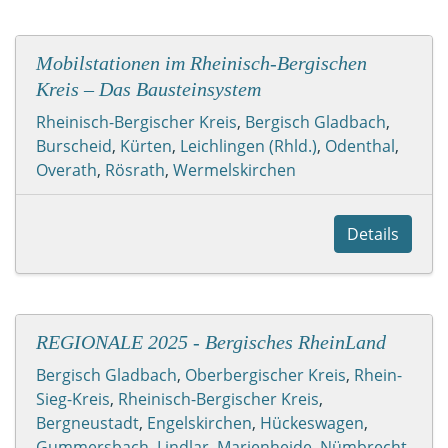
Mobilstationen im Rheinisch-Bergischen
Kreis – Das Bausteinsystem
Rheinisch-Bergischer Kreis
,
Bergisch Gladbach
,
Burscheid
,
Kürten
,
Leichlingen (Rhld.)
,
Odenthal
,
Overath
,
Rösrath
,
Wermelskirchen
Details
REGIONALE 2025 - Bergisches RheinLand
Bergisch Gladbach
,
Oberbergischer Kreis
,
Rhein-
Sieg-Kreis
,
Rheinisch-Bergischer Kreis
,
Bergneustadt
,
Engelskirchen
,
Hückeswagen
,
Gummersbach
,
Lindlar
,
Marienheide
,
Nümbrecht
,