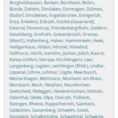
Borgholzhausen
,
Borken
,
Bornheim
,
Brilon
,
Bünde
,
Datteln
,
Dinslaken
,
Dormagen
,
Dülmen
,
Elsdorf
,
Emsdetten
,
Engelskirchen
,
Ennigerloh
,
Ense
,
Erkelenz
,
Erkrath
,
Eslohe (Sauerland)
,
Extertal
,
Finnentrop
,
Fröndenberg/Ruhr
,
Geldern
,
Gevelsberg
,
Grefrath
,
Grevenbroich
,
Gronau
(Westf.)
,
Hallenberg
,
Halver
,
Hamminkeln
,
Heek
,
Heiligenhaus
,
Hilden
,
Hörstel
,
Hövelhof
,
Hüllhorst
,
Hürth
,
Iserlohn
,
Jüchen
,
Jülich
,
Kaarst
,
Kamp-Lintfort
,
Kierspe
,
Kirchlengern
,
Laer
,
Langenberg
,
Legden
,
Leichlingen (Rhld.)
,
Lindlar
,
Lippetal
,
Löhne
,
Lohmar
,
Lügde
,
Meerbusch
,
Meinerzhagen
,
Mettmann
,
Monheim am Rhein
,
Morsbach
,
Much
,
Netphen
,
Neunkirchen-
Seelscheid
,
Nideggen
,
Niederkrüchten
,
Nottuln
,
Odenthal
,
Oelde
,
Olpe
,
Overath
,
Pulheim
,
Ratingen
,
Rheine
,
Ruppichteroth
,
Saerbeck
,
Salzkotten
,
Sassenberg
,
Schwelm
,
Soest
,
Sonsbeck
,
Schalksmühle
,
Schwalmtal
,
Schwerte
,