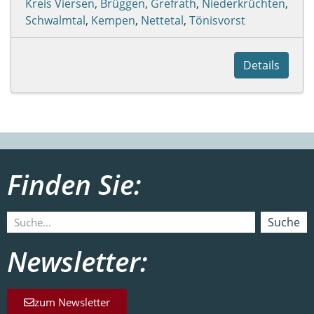
Kreis Viersen
,
Brüggen
,
Grefrath
,
Niederkrüchten
,
Schwalmtal
,
Kempen
,
Nettetal
,
Tönisvorst
Details
Finden Sie:
Suche
Newsletter:
zum Newsletter