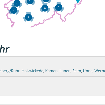
hr
nberg/Ruhr
,
Holzwickede
,
Kamen
,
Lünen
,
Selm
,
Unna
,
Wern