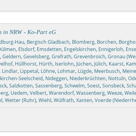
n in NRW - Ko-Part eG
dburg-Hau
,
Bergisch Gladbach
,
Blomberg
,
Borchen
,
Borgho
Dülmen
,
Elsdorf
,
Emsdetten
,
Engelskirchen
,
Ennigerloh
,
Ens
,
Geldern
,
Gevelsberg
,
Grefrath
,
Grevenbroich
,
Gronau (Wes
elhof
,
Hüllhorst
,
Hürth
,
Iserlohn
,
Jüchen
,
Jülich
,
Kaarst
,
Kamp
,
Lindlar
,
Lippetal
,
Löhne
,
Lohmar
,
Lügde
,
Meerbusch
,
Meine
kirchen-Seelscheid
,
Nideggen
,
Niederkrüchten
,
Nottuln
,
Od
eck
,
Salzkotten
,
Sassenberg
,
Schwelm
,
Soest
,
Sonsbeck
,
Sch
berg
,
Uedem
,
Velbert
,
Warendorf
,
Wassenberg
,
Weeze
,
Weil
l
,
Wetter (Ruhr)
,
Wiehl
,
Wülfrath
,
Xanten
,
Voerde (Niederrhe