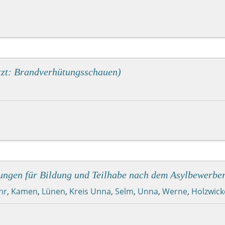
tzt: Brandverhütungsschauen)
ungen für Bildung und Teilhabe nach dem Asylbewerber
hr
,
Kamen
,
Lünen
,
Kreis Unna
,
Selm
,
Unna
,
Werne
,
Holzwic