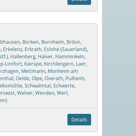
lzhausen
,
Borken
,
Bornheim
,
Brilon
,
e
,
Erkelenz
,
Erkrath
,
Eslohe (Sauerland)
,
tf.)
,
Hallenberg
,
Halver
,
Hamminkeln
,
-Lintfort
,
Kierspe
,
Kirchlengern
,
Laer
,
rzhagen
,
Mettmann
,
Monheim am
enthal
,
Oelde
,
Olpe
,
Overath
,
Pulheim
,
alksmühle
,
Schwalmtal
,
Schwerte
,
erswist
,
Welver
,
Wenden
,
Werl
,
in)
Details