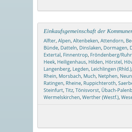
Einkaufsgemeinschaft der Kommune
Alfter
,
Alpen
,
Altenbeken
,
Attendorn
,
Be
Bünde
,
Datteln
,
Dinslaken
,
Dormagen
,
Extertal
,
Finnentrop
,
Fröndenberg/Ruhr
Heek
,
Heiligenhaus
,
Hilden
,
Hörstel
,
Höv
Langenberg
,
Legden
,
Leichlingen (Rhld.)
Rhein
,
Morsbach
,
Much
,
Netphen
,
Neun
Ratingen
,
Rheine
,
Ruppichteroth
,
Saerb
Steinfurt
,
Titz
,
Tönisvorst
,
Übach-Palen
Wermelskirchen
,
Werther (Westf.)
,
Wese