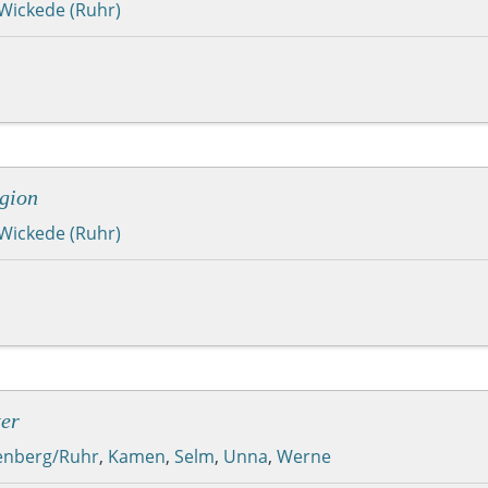
Wickede (Ruhr)
gion
Wickede (Ruhr)
er
enberg/Ruhr
,
Kamen
,
Selm
,
Unna
,
Werne