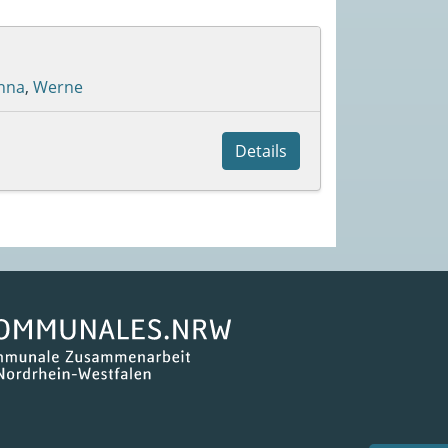
nna
,
Werne
Details