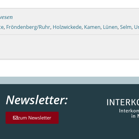
wesen
te
,
Fröndenberg/Ruhr
,
Holzwickede
,
Kamen
,
Lünen
,
Selm
,
U
Newsletter:
zum Newsletter