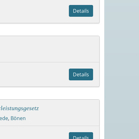
Details
Details
leistungsgesetz
kede
,
Bönen
Details