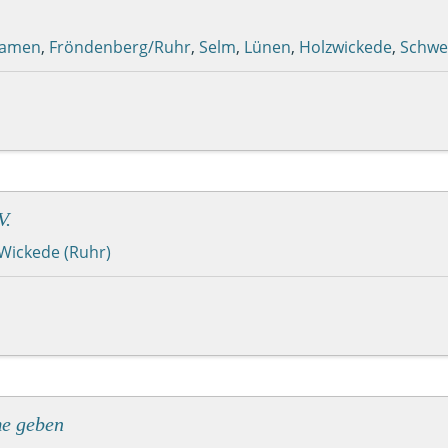
kamen
,
Fröndenberg/Ruhr
,
Selm
,
Lünen
,
Holzwickede
,
Schwe
V.
Wickede (Ruhr)
me geben