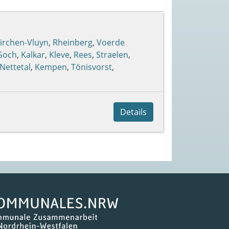
irchen-Vluyn
,
Rheinberg
,
Voerde
Goch
,
Kalkar
,
Kleve
,
Rees
,
Straelen
,
Nettetal
,
Kempen
,
Tönisvorst
,
Details