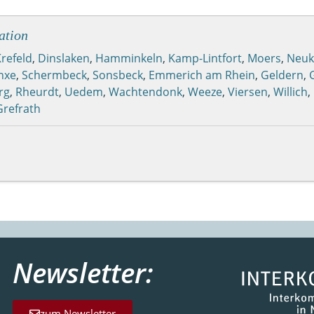
ation
refeld
,
Dinslaken
,
Hamminkeln
,
Kamp-Lintfort
,
Moers
,
Neuk
nxe
,
Schermbeck
,
Sonsbeck
,
Emmerich am Rhein
,
Geldern
,
rg
,
Rheurdt
,
Uedem
,
Wachtendonk
,
Weeze
,
Viersen
,
Willich
,
Grefrath
Newsletter:
zum Newsletter