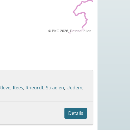
©
BKG
2026,
Datenquellen
Kleve
,
Rees
,
Rheurdt
,
Straelen
,
Uedem
,
Details