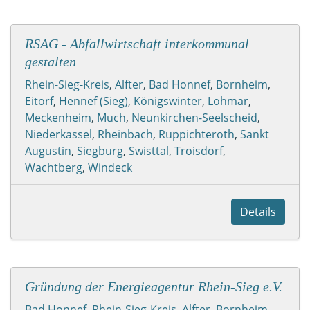
RSAG - Abfallwirtschaft interkommunal
gestalten
Rhein-Sieg-Kreis
,
Alfter
,
Bad Honnef
,
Bornheim
,
Eitorf
,
Hennef (Sieg)
,
Königswinter
,
Lohmar
,
Meckenheim
,
Much
,
Neunkirchen-Seelscheid
,
Niederkassel
,
Rheinbach
,
Ruppichteroth
,
Sankt
Augustin
,
Siegburg
,
Swisttal
,
Troisdorf
,
Wachtberg
,
Windeck
Details
Gründung der Energieagentur Rhein-Sieg e.V.
Bad Honnef
,
Rhein-Sieg-Kreis
,
Alfter
,
Bornheim
,