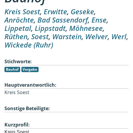
Kreis Soest
,
Erwitte
,
Geseke
,
Anröchte
,
Bad Sassendorf
,
Ense
,
Lippetal
,
Lippstadt
,
Möhnesee
,
Rüthen
,
Soest
,
Warstein
,
Welver
,
Werl
,
Wickede (Ruhr)
Stichworte:
Bauhof
Vergabe
Hauptverantwortlich:
Kreis Soest
Sonstige Beteiligte:
Kurzprofil:
Kreis Soest
