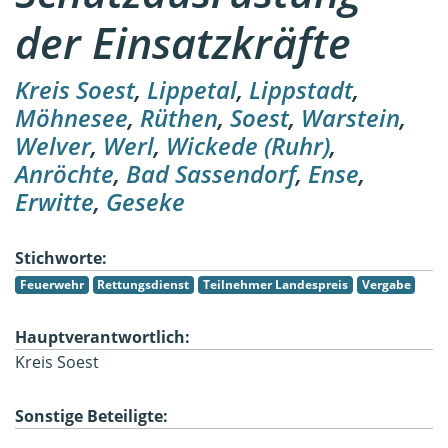
der Einsatzkräfte
Kreis Soest
,
Lippetal
,
Lippstadt
,
Möhnesee
,
Rüthen
,
Soest
,
Warstein
,
Welver
,
Werl
,
Wickede (Ruhr)
,
Anröchte
,
Bad Sassendorf
,
Ense
,
Erwitte
,
Geseke
Stichworte:
Feuerwehr
Rettungsdienst
Teilnehmer Landespreis
Vergabe
Hauptverantwortlich:
Kreis Soest
Sonstige Beteiligte: