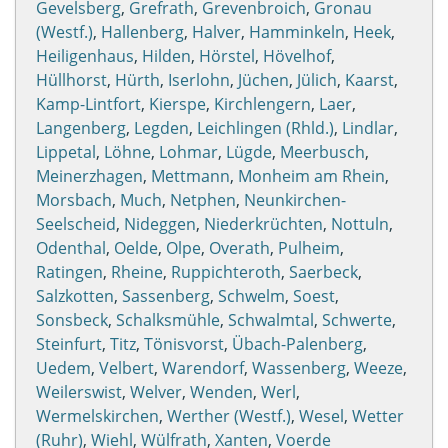
Gevelsberg
,
Grefrath
,
Grevenbroich
,
Gronau
(Westf.)
,
Hallenberg
,
Halver
,
Hamminkeln
,
Heek
,
Heiligenhaus
,
Hilden
,
Hörstel
,
Hövelhof
,
Hüllhorst
,
Hürth
,
Iserlohn
,
Jüchen
,
Jülich
,
Kaarst
,
Kamp-Lintfort
,
Kierspe
,
Kirchlengern
,
Laer
,
Langenberg
,
Legden
,
Leichlingen (Rhld.)
,
Lindlar
,
Lippetal
,
Löhne
,
Lohmar
,
Lügde
,
Meerbusch
,
Meinerzhagen
,
Mettmann
,
Monheim am Rhein
,
Morsbach
,
Much
,
Netphen
,
Neunkirchen-
Seelscheid
,
Nideggen
,
Niederkrüchten
,
Nottuln
,
Odenthal
,
Oelde
,
Olpe
,
Overath
,
Pulheim
,
Ratingen
,
Rheine
,
Ruppichteroth
,
Saerbeck
,
Salzkotten
,
Sassenberg
,
Schwelm
,
Soest
,
Sonsbeck
,
Schalksmühle
,
Schwalmtal
,
Schwerte
,
Steinfurt
,
Titz
,
Tönisvorst
,
Übach-Palenberg
,
Uedem
,
Velbert
,
Warendorf
,
Wassenberg
,
Weeze
,
Weilerswist
,
Welver
,
Wenden
,
Werl
,
Wermelskirchen
,
Werther (Westf.)
,
Wesel
,
Wetter
(Ruhr)
,
Wiehl
,
Wülfrath
,
Xanten
,
Voerde