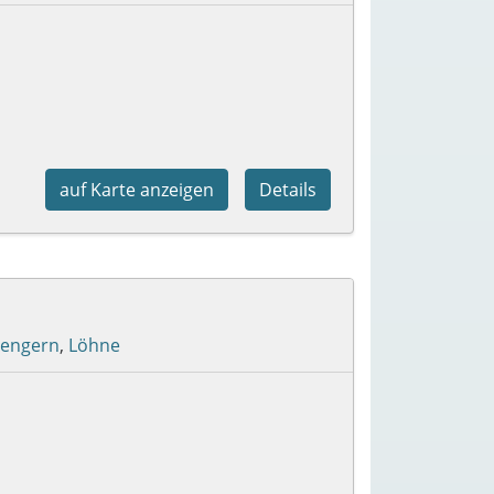
auf Karte anzeigen
Details
lengern
,
Löhne