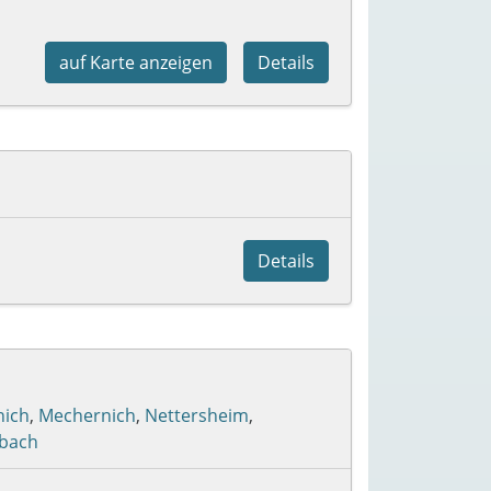
auf Karte anzeigen
Details
Details
nich
,
Mechernich
,
Nettersheim
,
bach