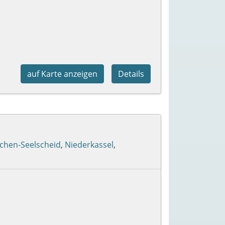
auf Karte anzeigen
Details
chen-Seelscheid
,
Niederkassel
,