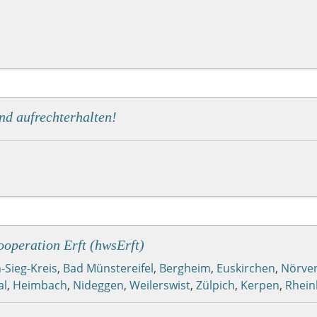
nd aufrechterhalten!
operation Erft (hwsErft)
-Sieg-Kreis
,
Bad Münstereifel
,
Bergheim
,
Euskirchen
,
Nörve
al
,
Heimbach
,
Nideggen
,
Weilerswist
,
Zülpich
,
Kerpen
,
Rhein