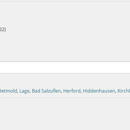
22)
Detmold
,
Lage
,
Bad Salzuflen
,
Herford
,
Hiddenhausen
,
Kirch