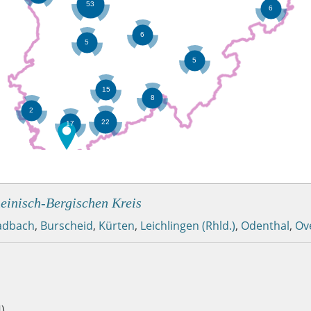
einisch-Bergischen Kreis
ladbach
,
Burscheid
,
Kürten
,
Leichlingen (Rhld.)
,
Odenthal
,
Ov
)