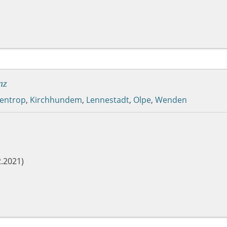
nz
nentrop
,
Kirchhundem
,
Lennestadt
,
Olpe
,
Wenden
.2021)