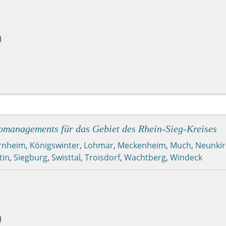
)
komanagements für das Gebiet des Rhein-Sieg-Kreises
rnheim
,
Königswinter
,
Lohmar
,
Meckenheim
,
Much
,
Neunkir
tin
,
Siegburg
,
Swisttal
,
Troisdorf
,
Wachtberg
,
Windeck
)