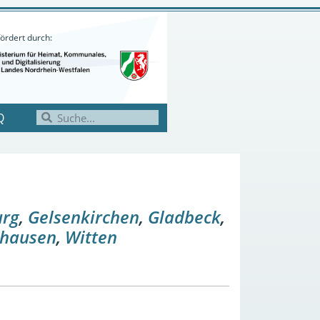
ördert durch:
Q
urg
,
Gelsenkirchen
,
Gladbeck
,
ghausen
,
Witten