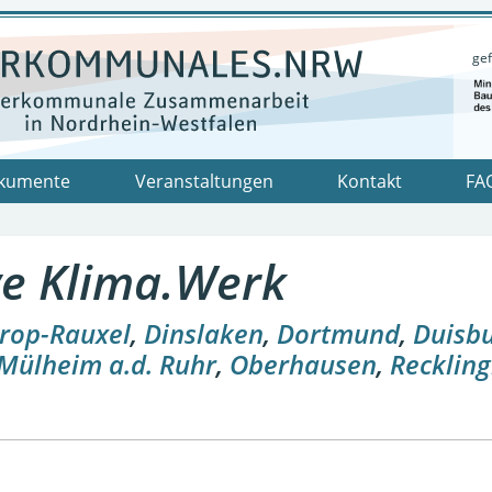
gef
kumente
Veranstaltungen
Kontakt
FA
ive Klima.Werk
rop-Rauxel
,
Dinslaken
,
Dortmund
,
Duisb
Mülheim a.d. Ruhr
,
Oberhausen
,
Recklin