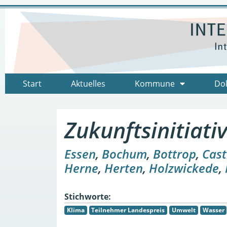
Start
Aktuelles
Kommune
Do
Zukunftsinitiat
Essen
,
Bochum
,
Bottrop
,
Cast
Herne
,
Herten
,
Holzwickede
,
Stichworte:
Klima
Teilnehmer Landespreis
Umwelt
Wasser