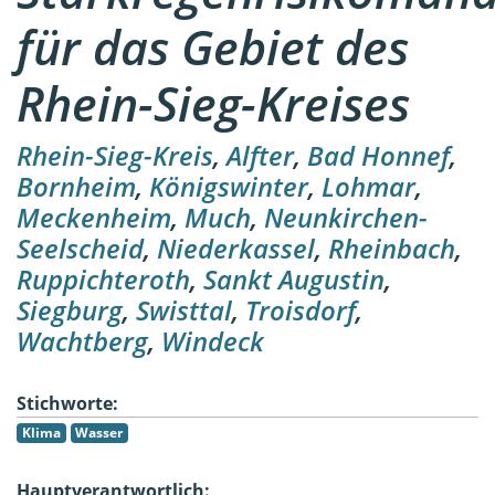
für das Gebiet des
Rhein-Sieg-Kreises
Rhein-Sieg-Kreis
,
Alfter
,
Bad Honnef
,
Bornheim
,
Königswinter
,
Lohmar
,
Meckenheim
,
Much
,
Neunkirchen-
Seelscheid
,
Niederkassel
,
Rheinbach
,
Ruppichteroth
,
Sankt Augustin
,
Siegburg
,
Swisttal
,
Troisdorf
,
Wachtberg
,
Windeck
Stichworte:
Klima
Wasser
Hauptverantwortlich: