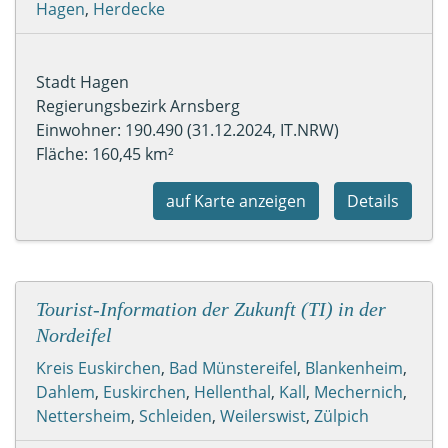
Hagen
,
Herdecke
Stadt Hagen
Regierungsbezirk Arnsberg
Einwohner: 190.490 (31.12.2024, IT.NRW)
Fläche: 160,45 km²
auf Karte anzeigen
Details
Tourist-Information der Zukunft (TI) in der
Nordeifel
Kreis Euskirchen
,
Bad Münstereifel
,
Blankenheim
,
Dahlem
,
Euskirchen
,
Hellenthal
,
Kall
,
Mechernich
,
Nettersheim
,
Schleiden
,
Weilerswist
,
Zülpich