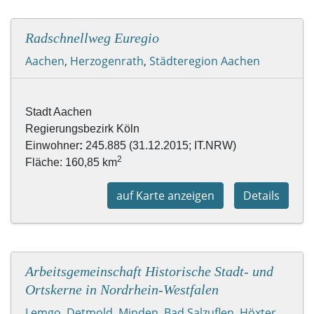
Radschnellweg Euregio
Aachen
,
Herzogenrath
,
Städteregion Aachen
Stadt Aachen
Regierungsbezirk Köln
Einwohner
: 
245.885 (31.12.2015;
 IT.NRW)
2
Fläche: 160,85 km
auf Karte anzeigen
Details
Arbeitsgemeinschaft Historische Stadt- und
Ortskerne in Nordrhein-Westfalen
Lemgo
,
Detmold
,
Minden
,
Bad Salzuflen
,
Höxter
,