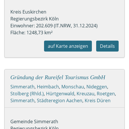
Kreis Euskirchen
Regierungsbezirk Köln
Einwohner: 202.609 (IT.NRW, 31.12.2024)
Fläche: 1248,73 km²
auf Karte anzeigen
Details
Gründung der Rureifel Tourismus GmbH
Simmerath
,
Heimbach
,
Monschau
,
Nideggen
,
Stolberg (Rhld.)
,
Hürtgenwald
,
Kreuzau
,
Roetgen
,
Simmerath
,
Städteregion Aachen
,
Kreis Düren
Gemeinde Simmerath
Regierungsbezirk Köln