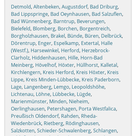
Detmold
,
Altenbeken
,
Augustdorf
,
Bad Driburg
,
Bad Lippspringe
,
Bad Oeynhausen
,
Bad Salzuflen
,
Bad Wünnenberg
,
Barntrup
,
Beverungen
,
Bielefeld
,
Blomberg
,
Borchen
,
Borgentreich
,
Borgholzhausen
,
Brakel
,
Bünde
,
Büren
,
Delbrück
,
Dörentrup
,
Enger
,
Espelkamp
,
Extertal
,
Halle
(Westf.)
,
Harsewinkel
,
Herford
,
Herzebrock-
Clarholz
,
Hiddenhausen
,
Hille
,
Horn-Bad
Meinberg
,
Hövelhof
,
Höxter
,
Hüllhorst
,
Kalletal
,
Kirchlengern
,
Kreis Herford
,
Kreis Höxter
,
Kreis
Lippe
,
Kreis Minden-Lübbecke
,
Kreis Paderborn
,
Lage
,
Langenberg
,
Lemgo
,
Leopoldshöhe
,
Lichtenau
,
Löhne
,
Lübbecke
,
Lügde
,
Marienmünster
,
Minden
,
Nieheim
,
Oerlinghausen
,
Petershagen
,
Porta Westfalica
,
Preußisch Oldendorf
,
Rahden
,
Rheda-
Wiedenbrück
,
Rietberg
,
Rödinghausen
,
Salzkotten
,
Schieder-Schwalenberg
,
Schlangen
,