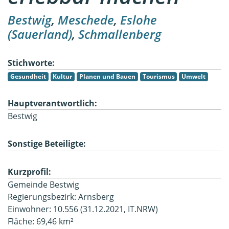
Bestwig
,
Meschede
,
Eslohe
(Sauerland)
,
Schmallenberg
Stichworte:
Gesundheit
Kultur
Planen und Bauen
Tourismus
Umwelt
Hauptverantwortlich:
Bestwig
Sonstige Beteiligte:
Kurzprofil:
Gemeinde Bestwig
Regierungsbezirk: Arnsberg
Einwohner: 10.556 (31.12.2021, IT.NRW)
Fläche: 69,46 km²