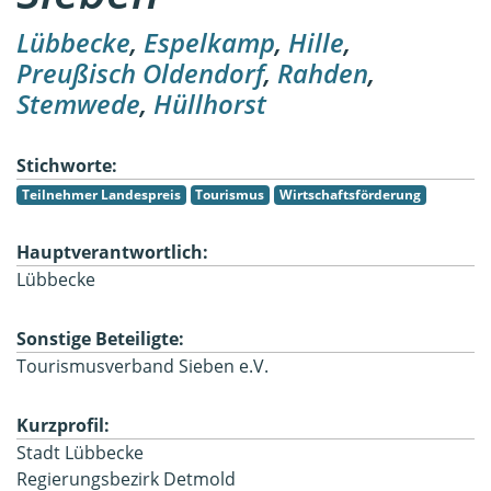
Lübbecke
,
Espelkamp
,
Hille
,
Preußisch Oldendorf
,
Rahden
,
Stemwede
,
Hüllhorst
Stichworte:
Teilnehmer Landespreis
Tourismus
Wirtschaftsförderung
Hauptverantwortlich:
Lübbecke
Sonstige Beteiligte:
Tourismusverband Sieben e.V.
Kurzprofil:
Stadt Lübbecke
Regierungsbezirk Detmold