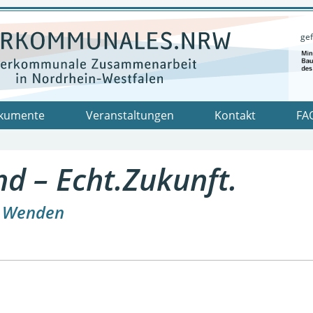
gef
kumente
Veranstaltungen
Kontakt
FA
d – Echt.Zukunft.
,
Wenden