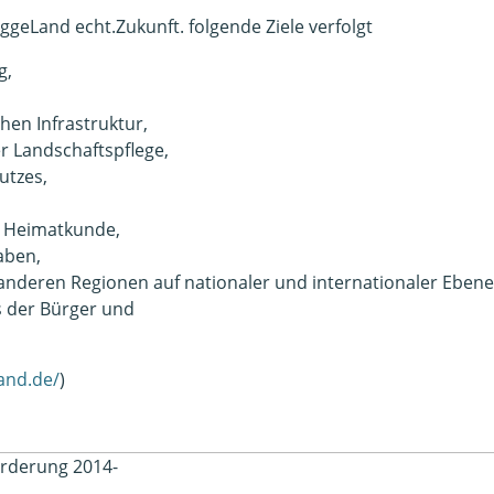
geLand echt.Zukunft. folgende Ziele verfolgt
g,
hen Infrastruktur,
r Landschaftspflege,
utzes,
d Heimatkunde,
aben,
nderen Regionen auf nationaler und internationaler Ebene
 der Bürger und
land.de/
)
rderung 2014-