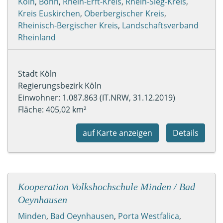
Köln
,
Bonn
,
Rhein-Erft-Kreis
,
Rhein-Sieg-Kreis
,
Kreis Euskirchen
,
Oberbergischer Kreis
,
Rheinisch-Bergischer Kreis
,
Landschaftsverband
Rheinland
Stadt Köln
Regierungsbezirk Köln
Einwohner: 1.087.863 (IT.NRW, 31.12.2019)
Fläche: 405,02 km²
auf Karte anzeigen
Details
Kooperation Volkshochschule Minden / Bad
Oeynhausen
Minden
,
Bad Oeynhausen
,
Porta Westfalica
,