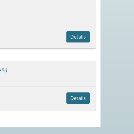
Details
ung
Details