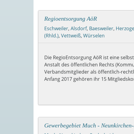
Regioentsorgung AöR
Eschweiler
,
Alsdorf
,
Baesweiler
,
Herzog
(Rhld.)
,
Vettweiß
,
Würselen
Die RegioEntsorgung AöR ist eine selb
Anstalt des öffentlichen Rechts (Kommu
Verbandsmitglieder als öffentlich-rechtl
Anfang 2017 gehören ihr 15 Mitglieds
Gewerbegebiet Much - Neunkirchen-