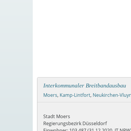
Interkommunaler Breitbandausbau
Moers
,
Kamp-Lintfort
,
Neukirchen-Vluy
Stadt Moers
Regierungsbezirk Düsseldorf
Einwohner: 103.487 (31.12.2020, IT.NRW