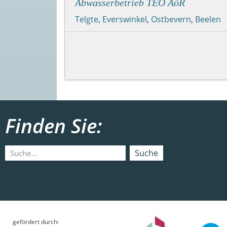
Abwasserbetrieb TEO AöR
Telgte
,
Everswinkel
,
Ostbevern
,
Beelen
Finden Sie:
Suche
gefördert durch: