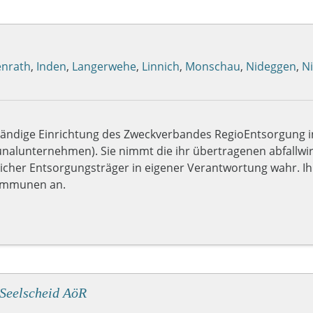
enrath
,
Inden
,
Langerwehe
,
Linnich
,
Monschau
,
Nideggen
,
Ni
ständige Einrichtung des Zweckverbandes RegioEntsorgung i
nalunternehmen). Sie nimmt die ihr übertragenen abfallwir
icher Entsorgungsträger in eigener Verantwortung wahr. Ihr S
kommunen an.
Seelscheid AöR