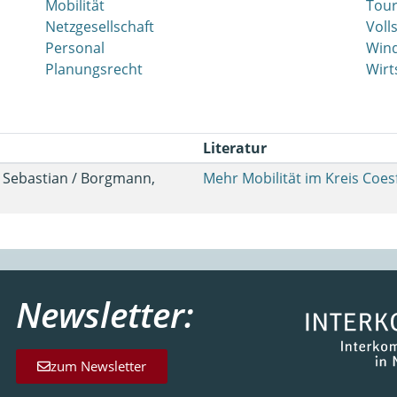
Mobilität
Tou
Netzgesellschaft
Voll
Personal
Wind
Planungsrecht
Wirt
Literatur
r, Sebastian / Borgmann,
Mehr Mobilität im Kreis Coes
Newsletter:
zum Newsletter