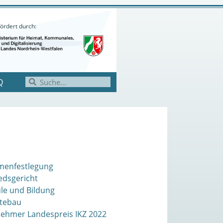
ördert durch:
Q
menfestlegung
edsgericht
le und Bildung
tebau
nehmer Landespreis IKZ 2022