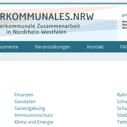
gef
kumente
Veranstaltungen
Kontakt
FA
Finanzen
Rah
Geodaten
Schi
Gesetzgebung
Schu
Immissionsschutz
Städ
Klima und Energie
Teil