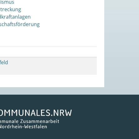
rismus
streckung
kraftanlagen
schaftsförderung
feld