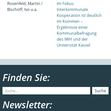
Rosenfeld, Martin /
Im Fokus:
Bischoff, Ivo u.a.
Interkommunale
Kooperation ist deutlich
im Kommen –
Ergebnisse einer
Kommunalbefragung
des IWH und der
Universität Kassel
Finden Sie:
Suche
Newsletter: