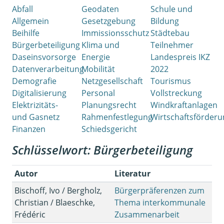
Abfall
Geodaten
Schule und
Allgemein
Gesetzgebung
Bildung
Beihilfe
Immissionsschutz
Städtebau
Bürgerbeteiligung
Klima und
Teilnehmer
Daseinsvorsorge
Energie
Landespreis IKZ
Datenverarbeitung
Mobilität
2022
Demografie
Netzgesellschaft
Tourismus
Digitalisierung
Personal
Vollstreckung
Elektrizitäts-
Planungsrecht
Windkraftanlagen
und Gasnetz
Rahmenfestlegung
Wirtschaftsförder
Finanzen
Schiedsgericht
Schlüsselwort: Bürgerbeteiligung
Autor
Literatur
Bischoff, Ivo / Bergholz,
Bürgerpräferenzen zum
Christian / Blaeschke,
Thema interkommunale
Frédéric
Zusammenarbeit