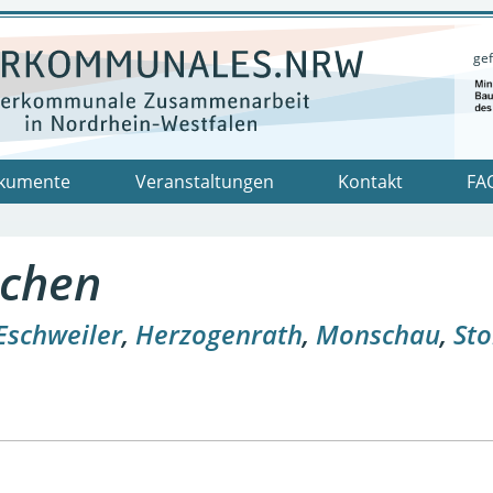
gef
kumente
Veranstaltungen
Kontakt
FA
achen
Eschweiler
,
Herzogenrath
,
Monschau
,
Sto