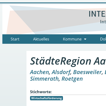
Start
Aktuelles
Kommune
Do
StädteRegion A
Aachen
,
Alsdorf
,
Baesweiler
,
Simmerath
,
Roetgen
Stichworte:
Wirtschaftsförderung