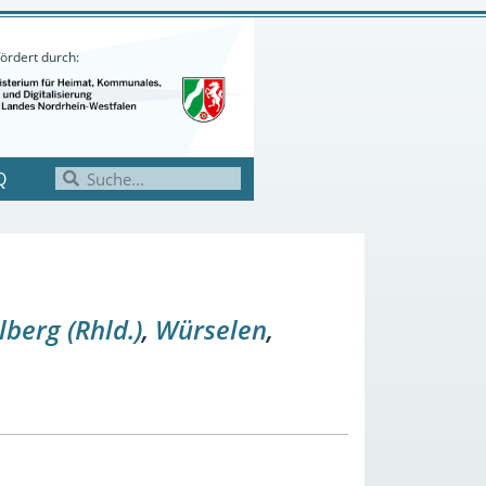
ördert durch:
Q
lberg (Rhld.)
,
Würselen
,