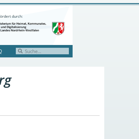
ördert durch:
Q
rg