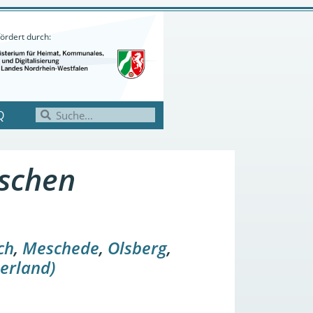
ördert durch:
Q
ischen
ch
,
Meschede
,
Olsberg
,
erland)