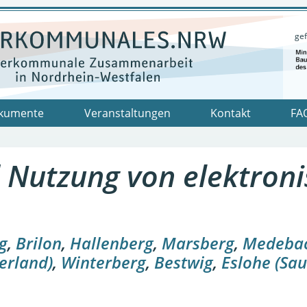
gef
kumente
Veranstaltungen
Kontakt
FA
 Nutzung von elektron
g
,
Brilon
,
Hallenberg
,
Marsberg
,
Medeba
erland)
,
Winterberg
,
Bestwig
,
Eslohe (Sau