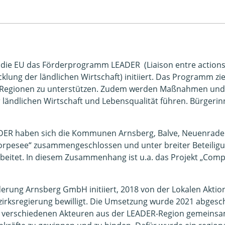
t die EU das Förderprogramm LEADER (Liaison entre action
lung der ländlichen Wirtschaft) initiiert. Das Programm zie
n Regionen zu unterstützen. Zudem werden Maßnahmen und 
ländlichen Wirtschaft und Lebensqualität führen. Bürgerin
ER haben sich die Kommunen Arnsberg, Balve, Neuenrade
rpesee“ zusammengeschlossen und unter breiter Beteiligun
arbeitet. In diesem Zusammenhang ist u.a. das Projekt „Com
derung Arnsberg GmbH initiiert, 2018 von der Lokalen Akt
rksregierung bewilligt. Die Umsetzung wurde 2021 abgeschl
 verschiedenen Akteuren aus der LEADER-Region gemeinsam