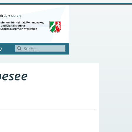
ördert durch:
Q
pesee