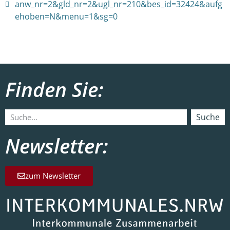
anw_nr=2&gld_nr=2&ugl_nr=210&bes_id=32424&aufg
ehoben=N&menu=1&sg=0
Finden Sie:
Suche
Newsletter:
zum Newsletter