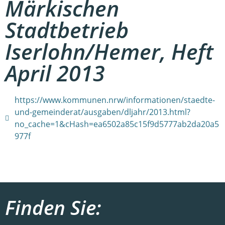
Märkischen
Stadtbetrieb
Iserlohn/Hemer, Heft
April 2013
https://www.kommunen.nrw/informationen/staedte-
und-gemeinderat/ausgaben/dljahr/2013.html?
no_cache=1&cHash=ea6502a85c15f9d5777ab2da20a5
977f
Finden Sie: